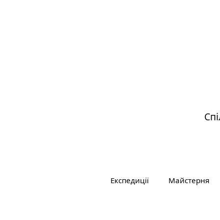
Спі
Всі записи
Експедиції
Майстерня