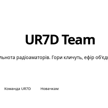
ЗАКАРПАТТЯ
UR7D Team
льнота радіоаматорів. Гори кличуть, ефір об'єд
Команда UR7D
Новачкам